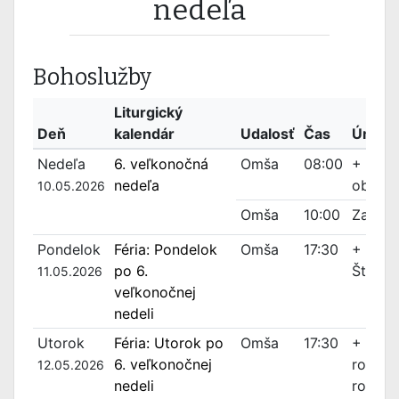
nedeľa
Bohoslužby
Liturgický
Deň
kalendár
Udalosť
Čas
Úmyse
Nedeľa
6. veľkonočná
Omša
08:00
+ Vilma
nedeľa
oboch 
10.05.2026
Omša
10:00
Za far
Pondelok
Féria: Pondelok
Omša
17:30
+ Pavol
po 6.
Štefan
11.05.2026
veľkonočnej
nedeli
Utorok
Féria: Utorok po
Omša
17:30
+ Ladis
6. veľkonočnej
rodičia
12.05.2026
nedeli
rodiči