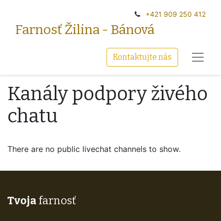
+‭421 909 250 412‬
Farnosť Žilina - Bánová
Kontaktujte nás
Kanály podpory živého
chatu
There are no public livechat channels to show.
Tvoja
farnosť