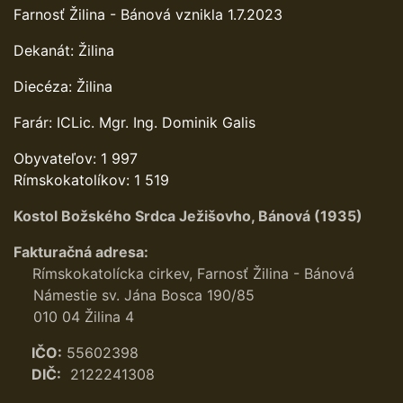
Farnosť Žilina - Bánová vznikla 1.7.2023
Dekanát: Žilina
Diecéza: Žilina
Farár: ICLic. Mgr. Ing. Dominik Galis
Obyvateľov: 1 997
Rímskokatolíkov: 1 519
Kostol Božského Srdca Ježišovho, Bánová (1935)
Fakturačná adresa:
​
​Rímskokatolícka cirkev, Farnosť Žilina - Bánová
​
​Námestie sv. Jána Bosca 190/85
​
​010 04 Žilina 4
​
​IČO:
55602398
​
​DIČ:
2122241308